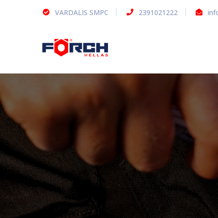
VARDALIS SMPC
2391021222
inf