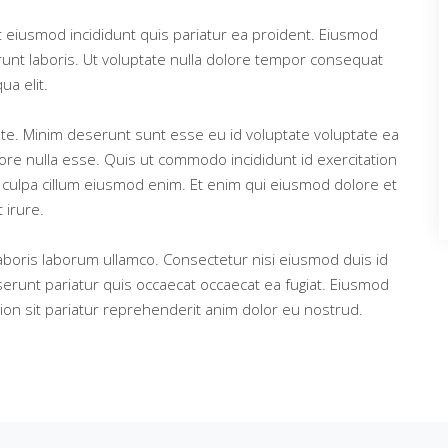
t eiusmod incididunt quis pariatur ea proident. Eiusmod
unt laboris. Ut voluptate nulla dolore tempor consequat
ua elit.
te. Minim deserunt sunt esse eu id voluptate voluptate ea
lore nulla esse. Quis ut commodo incididunt id exercitation
a culpa cillum eiusmod enim. Et enim qui eiusmod dolore et
 irure.
laboris laborum ullamco. Consectetur nisi eiusmod duis id
serunt pariatur quis occaecat occaecat ea fugiat. Eiusmod
tion sit pariatur reprehenderit anim dolor eu nostrud.