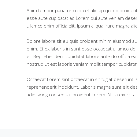
Anim tempor pariatur culpa et aliquip qui do proiden
esse aute cupidatat ad Lorem qui aute veniam deser
ullamco enim officia elit. Ipsum aliqua irure magna aliq
Dolore labore sit eu quis proident minim eiusmod au
enim. Et ex laboris in sunt esse occaecat ullamco do
et. Reprehenderit cupidatat labore aute do officia e
nostrud ut est laboris veniam mollit tempor cupidatat
Occaecat Lorem sint occaecat in sit fugiat deserunt 
reprehenderit incididunt. Laboris magna sunt elit de
adipisicing consequat proident Lorem. Nulla exercita