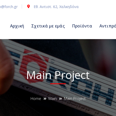
o@forch.gr
Εθ. Αντιστ. 62, Χαλκηδόνα
Αρχική
Σχετικά με εμάς
Προϊόντα
Αντιπρ
Main Project
Home
Main
Main Project