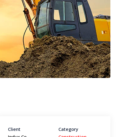
Client
Category
Indux Co
Construction