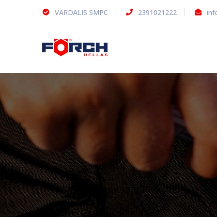
VARDALIS SMPC
2391021222
inf