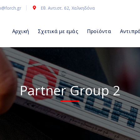
o@forch.gr
Εθ. Αντιστ. 62, Χαλκηδόνα
Αρχική
Σχετικά με εμάς
Προϊόντα
Αντιπρ
Partner Group 2